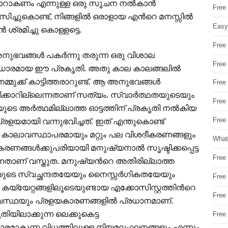
Free
സിച്ചുകൊണ്ട്, നിങ്ങളില്‍ ഒരാളായ എന്‍റെ മനസ്സില്‍
Easy
 ശ്രമിച്ചു കൊള്ളട്ടെ.
Free
ഭവങ്ങള്‍ പകര്‍ന്നു തരുന്ന ഒരു വിശാല
Free
ആധാരമായ ഈ പ്രകൃതി. അതു കാല കാലങ്ങലില്‍
ുക്ക് കാട്ടിത്തരാറുണ്ട്. ആ അനുഭവങ്ങള്‍
Free
്രമിക്കാറില്ലെന്നതാണ് സത്യം. സ്വാര്‍ത്ഥതയുടെയും
Free
ടെ അര്‍ത്ഥമില്ലാത്ത ഓട്ടത്തിന് പ്രകൃതി നല്‍കിയ
Free 
പ്രളയമായി വന്നുഭവിച്ചത്. ഇത് എന്തുകൊണ്ട്
ും കാലാവസ്ഥാപരമായും മറ്റും പല വിശദീകരണങ്ങളും
What
രണങ്ങള്‍ക്കുപരിയായി മനുഷ്യനാല്‍ സൃഷ്ടിക്കപ്പെട്ട
Free
ാണ് വസ്തുത. മനുഷ്യന്‍റെ അതിരില്ലാത്ത
യുടെ സ്വച്ഛന്ദതയേയും നൈസ്സര്‍ഗികതയേയും
Free
കയ്യേറ്റങ്ങളിലൂടെയുണ്ടായ എക്കോസിസ്റ്റത്തിന്‍റെ
Free
ാവസ്ഥയും പ്രളയകാരണങ്ങളില്‍ പ്രധാനമാണ്.
ിയിലാക്കുന്ന ലെക്കുകെട്ട
Free
ധാരമാകുന്ന വിധത്തിലുള്ള നിയമലംഘനങ്ങളും എന്നും