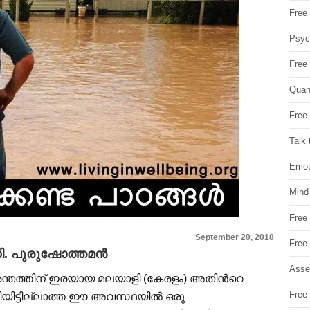
Free 
Psych
Free
Quan
Free 
Talk 
Emot
Mind
Free
September 20, 2018
Free
. പുരുഷോത്തമന്‍
Asse
രന്തത്തിന് ഇരയായ മലയാളി (കേരളം) അതിന്‍റെ
Free 
യിട്ടില്ലാത്ത ഈ അവസ്ഥയില്‍ ഒരു