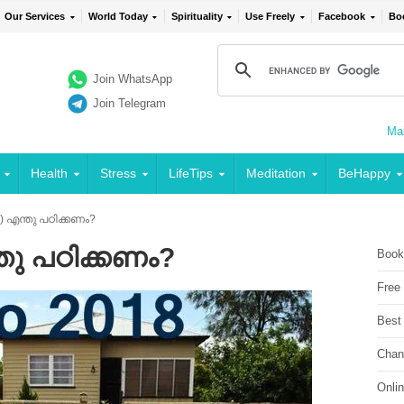
Our Services
World Today
Spirituality
Use Freely
Facebook
Bo
Join WhatsApp
Join Telegram
Mai
Health
Stress
LifeTips
Meditation
BeHappy
 എന്തു പഠിക്കണം?
തു പഠിക്കണം?
Book
Free
Best
Chan
Onli