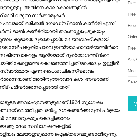
Free
യിട്ടേയുള്ളൂ. അതിനെ കാലാകാലങ്ങളില്‍
Free 
ിമാറി വരുന്ന സര്‍ക്കാരുകള്‍
റെ ഫലമായി ഒരിക്കല്‍ ഗോഡ്സ് ഓണ്‍ കണ്‍ട്രി എന്ന്
Free
വിള്‍സ് ഓണ്‍ കണ്‍ട്രിയായി തരംതാഴ്ത്തപ്പെടുകയും
Onli
്ത്തുജലം കൂടാതെ ദൂരെപ്പെയ്ത മഴ ജലവാഹികളായി
ലയുടെ നേര്‍പകുതിപോലെ ഇന്ത്യാമഹാരാജ്യത്തിന്‍റെ
Free 
്ടുകിടന്ന കേരളം ആദ്യമായി ദുര്യോഗത്തിന്‍റെ
Ask 
ക് കേരളത്തെ കൊണ്ടെത്തിച്ചത് ഒരിക്കലും ഉള്ളില്‍
Meet
ല്ല. സ്വാര്‍ത്ഥത എന്ന പൈശാചികസ്വഭാവം
ര്‍തന്നെയാണ് അതിനുത്തരവാദികള്‍. അവരാണ്
Sele
ീട് പരിവര്‍ത്തനപ്പെടുത്തിയത്.
യോടുള്ള അവഹേളനങ്ങളുമാണ് 1924 നുശേഷം
V
മള്‍ മലബാറുകരും കൊച്ചിക്കാരും
ന്നമായ ആ ദേശ സവിശേഷതകളില്‍
‍ മലയാളിയും മലയാളവുമെന്ന ഐക്യഭാവമുണ്ടായിരുന്നു.