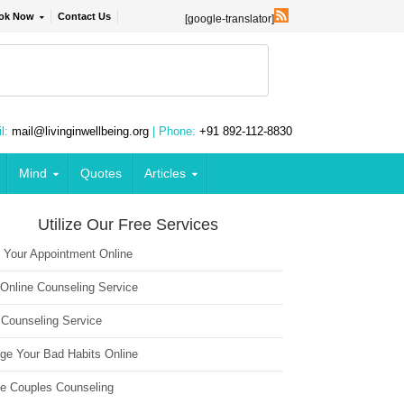
ok Now
Contact Us
[google-translator]
l:
mail@livinginwellbeing.org
| Phone:
+91 892-112-8830
Mind
Quotes
Articles
Utilize Our Free Services
 Your Appointment Online
 Online Counseling Service
 Counseling Service
ge Your Bad Habits Online
ne Couples Counseling