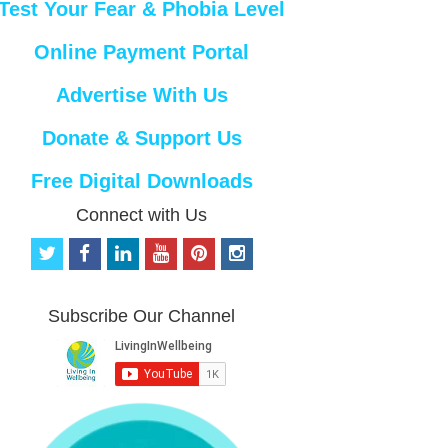
Test Your Fear & Phobia Level
Online Payment Portal
Advertise With Us
Donate & Support Us
Free Digital Downloads
Connect with Us
t
f
l
y
p
i
w
a
i
o
i
n
i
c
n
u
n
s
t
e
k
t
t
t
Subscribe Our Channel
t
b
e
u
e
a
e
o
d
b
r
g
r
o
i
e
e
r
k
n
s
a
t
m